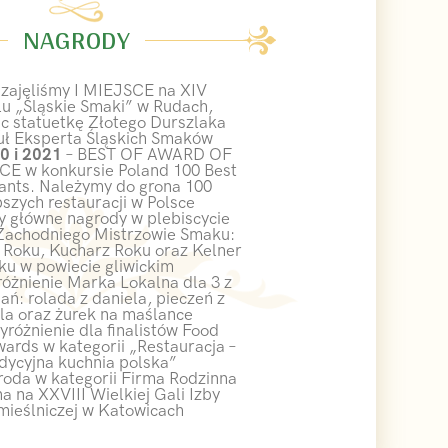
NAGRODY
 zajęliśmy I MIEJSCE na XIV
lu „Śląskie Smaki” w Rudach,
c statuetkę Złotego Durszlaka
tuł Eksperta Śląskich Smaków
0 i 2021
– BEST OF AWARD OF
 w konkursie Poland 100 Best
ants. Należymy do grona 100
pszych restauracji w Polsce
zy główne nagrody w plebiscycie
Zachodniego Mistrzowie Smaku:
 Roku, Kucharz Roku oraz Kelner
ku w powiecie gliwickim
óżnienie Marka Lokalna dla 3 z
ań: rolada z daniela, pieczeń z
la oraz żurek na maślance
yróżnienie dla finalistów Food
ards w kategorii „Restauracja –
dycyjna kuchnia polska”
roda w kategorii Firma Rodzinna
a na XXVIII Wielkiej Gali Izby
mieślniczej w Katowicach