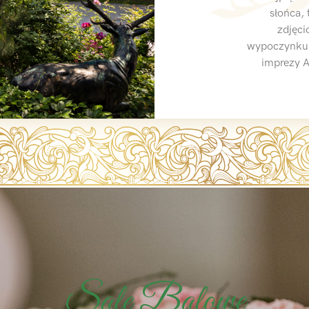
słońca, 
zdjęci
wypoczynku.
imprezy A
Sale Balowe