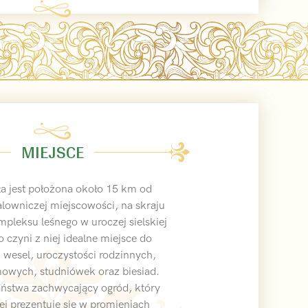
MIEJSCE
ła jest położona około 15 km od
lowniczej miejscowości, na skraju
pleksu leśnego w uroczej sielskiej
o czyni z niej idealne miejsce do
i wesel, uroczystości rodzinnych,
mowych, studniówek oraz biesiad.
aństwa zachwycający ogród, który
ej prezentuje się w promieniach