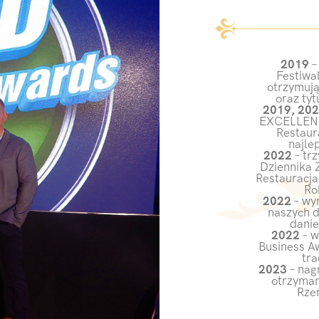
2019
–
Festiwa
otrzymują
oraz ty
2019, 202
EXCELLENCE
Restaur
najle
2022
– tr
Dziennika 
Restauracja
Ro
2022
– wyr
naszych d
danie
2022
– w
Business Aw
tra
2023
– nag
otrzyman
Rze